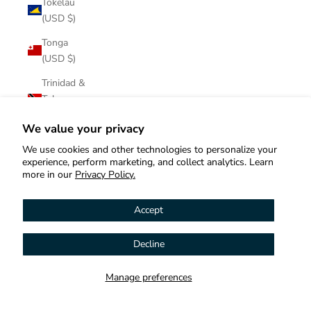
Tokelau
(USD $)
Tonga
(USD $)
Trinidad &
Tobago
(USD $)
We value your privacy
Tristan da
We use cookies and other technologies to personalize your
Cunha
experience, perform marketing, and collect analytics. Learn
(USD $)
more in our
Privacy Policy.
Tunisia
Accept
(USD $)
Türkiye
Decline
Hi! How can we help you?
(USD $)
Turkmenistan
Manage preferences
Contact us
(USD $)