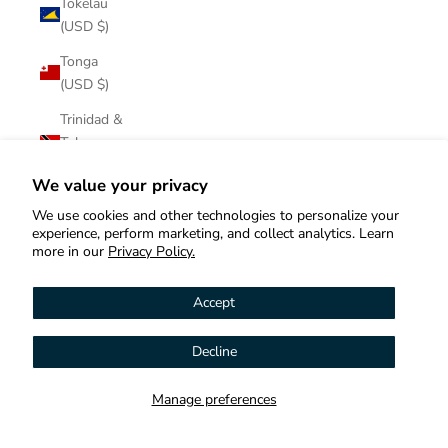
Tokelau
(USD $)
Tonga
(USD $)
Trinidad &
Tobago
(USD $)
We value your privacy
Tristan da
We use cookies and other technologies to personalize your
Cunha
experience, perform marketing, and collect analytics. Learn
(USD $)
more in our
Privacy Policy.
Tunisia
Accept
(USD $)
Türkiye
Decline
Hi! How can we help you?
(USD $)
Turkmenistan
Manage preferences
Contact us
(USD $)