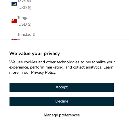
Tokelau
(USD $)
Tonga
(USD $)
Trinidad &
Tobago
(USD $)
We value your privacy
Tristan da
We use cookies and other technologies to personalize your
Cunha
experience, perform marketing, and collect analytics. Learn
(USD $)
more in our
Privacy Policy.
Tunisia
Accept
(USD $)
Türkiye
Decline
Hi! How can we help you?
(USD $)
Turkmenistan
Manage preferences
Contact us
(USD $)