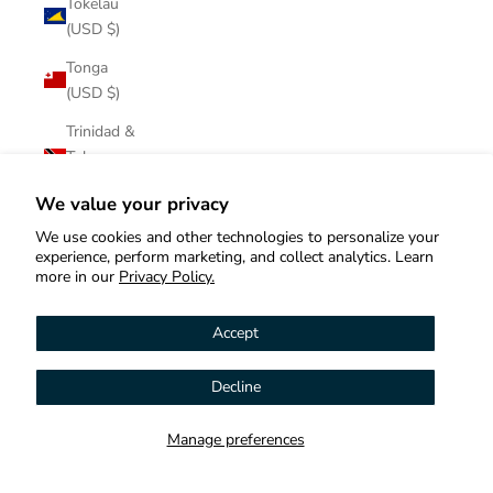
Tokelau
(USD $)
Tonga
(USD $)
Trinidad &
Tobago
(USD $)
We value your privacy
Tristan da
We use cookies and other technologies to personalize your
Cunha
experience, perform marketing, and collect analytics. Learn
(USD $)
more in our
Privacy Policy.
Tunisia
Accept
(USD $)
Türkiye
Decline
Hi! How can we help you?
(USD $)
Turkmenistan
Manage preferences
Contact us
(USD $)