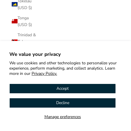
Tokelau
(USD $)
Tonga
(USD $)
Trinidad &
Tobago
(USD $)
We value your privacy
Tristan da
We use cookies and other technologies to personalize your
Cunha
experience, perform marketing, and collect analytics. Learn
(USD $)
more in our
Privacy Policy.
Tunisia
Accept
(USD $)
Türkiye
Decline
Hi! How can we help you?
(USD $)
Turkmenistan
Manage preferences
Contact us
(USD $)