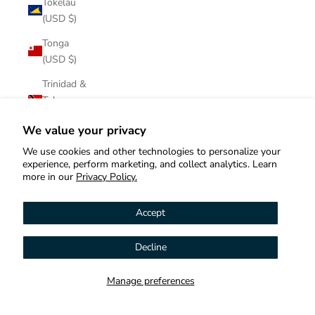
Tokelau
(USD $)
Tonga
(USD $)
Trinidad &
Tobago
(USD $)
We value your privacy
Tristan da
We use cookies and other technologies to personalize your
Cunha
experience, perform marketing, and collect analytics. Learn
(USD $)
more in our
Privacy Policy.
Tunisia
Accept
(USD $)
Türkiye
Decline
Hi! How can we help you?
(USD $)
Turkmenistan
Manage preferences
Contact us
(USD $)