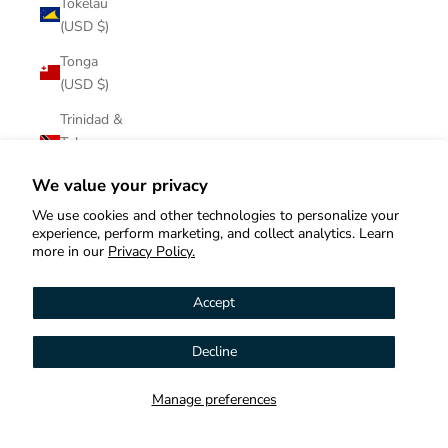
Tokelau
(USD $)
Tonga
(USD $)
Trinidad &
Tobago
(USD $)
We value your privacy
Tristan da
We use cookies and other technologies to personalize your
Cunha
experience, perform marketing, and collect analytics. Learn
(USD $)
more in our
Privacy Policy.
Tunisia
Accept
(USD $)
Türkiye
Decline
Hi! How can we help you?
(USD $)
Turkmenistan
Manage preferences
Contact us
(USD $)