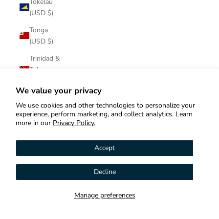
Tokelau
(USD $)
Tonga
(USD $)
Trinidad &
Tobago
(USD $)
We value your privacy
Tristan da
We use cookies and other technologies to personalize your
Cunha
experience, perform marketing, and collect analytics. Learn
(USD $)
more in our
Privacy Policy.
Tunisia
Accept
(USD $)
Türkiye
Decline
Hi! How can we help you?
(USD $)
Turkmenistan
Manage preferences
Contact us
(USD $)