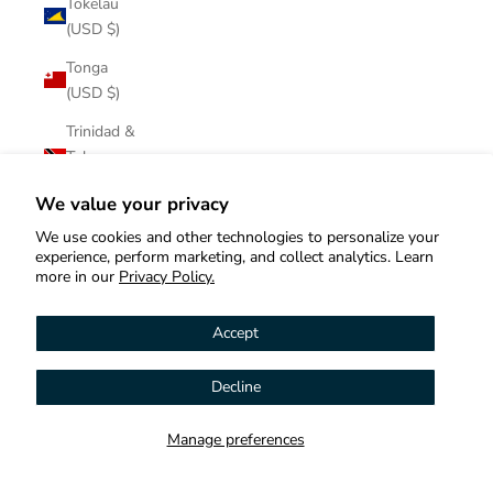
Tokelau
(USD $)
Tonga
(USD $)
Trinidad &
Tobago
(USD $)
We value your privacy
Tristan da
We use cookies and other technologies to personalize your
Cunha
experience, perform marketing, and collect analytics. Learn
(USD $)
more in our
Privacy Policy.
Tunisia
Accept
(USD $)
Türkiye
Decline
Hi! How can we help you?
(USD $)
Turkmenistan
Manage preferences
Contact us
(USD $)