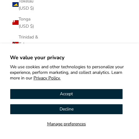
Tokelau
(USD $)
Tonga
(USD $)
Trinidad &
Tobago
(USD $)
We value your privacy
Tristan da
We use cookies and other technologies to personalize your
Cunha
experience, perform marketing, and collect analytics. Learn
(USD $)
more in our
Privacy Policy.
Tunisia
Accept
(USD $)
Türkiye
Decline
Hi! How can we help you?
(USD $)
Turkmenistan
Manage preferences
Contact us
(USD $)