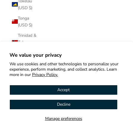
Tokelau
(USD $)
Tonga
(USD $)
Trinidad &
Tobago
(USD $)
We value your privacy
Tristan da
We use cookies and other technologies to personalize your
Cunha
experience, perform marketing, and collect analytics. Learn
(USD $)
more in our
Privacy Policy.
Tunisia
Accept
(USD $)
Türkiye
Decline
Hi! How can we help you?
(USD $)
Turkmenistan
Manage preferences
Contact us
(USD $)