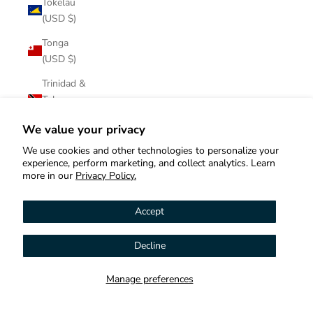
Tokelau
(USD $)
Tonga
(USD $)
Trinidad &
Tobago
(USD $)
We value your privacy
Tristan da
We use cookies and other technologies to personalize your
Cunha
experience, perform marketing, and collect analytics. Learn
(USD $)
more in our
Privacy Policy.
Tunisia
Accept
(USD $)
Türkiye
Decline
Hi! How can we help you?
(USD $)
Turkmenistan
Manage preferences
Contact us
(USD $)