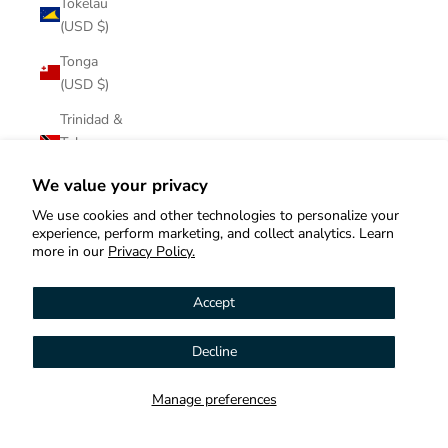
Tokelau
(USD $)
Tonga
(USD $)
Trinidad &
Tobago
(USD $)
We value your privacy
Tristan da
We use cookies and other technologies to personalize your
Cunha
experience, perform marketing, and collect analytics. Learn
(USD $)
more in our
Privacy Policy.
Tunisia
Accept
(USD $)
Türkiye
Decline
Hi! How can we help you?
(USD $)
Turkmenistan
Manage preferences
Contact us
(USD $)