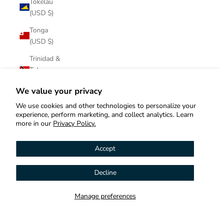
Tokelau
(USD $)
Tonga
(USD $)
Trinidad &
Tobago
(USD $)
We value your privacy
Tristan da
We use cookies and other technologies to personalize your
Cunha
experience, perform marketing, and collect analytics. Learn
(USD $)
more in our
Privacy Policy.
Tunisia
Accept
(USD $)
Türkiye
Decline
Hi! How can we help you?
(USD $)
Turkmenistan
Manage preferences
Contact us
(USD $)