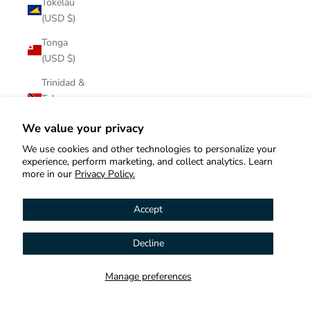
Tokelau
(USD $)
Tonga
(USD $)
Trinidad &
Tobago
(USD $)
We value your privacy
Tristan da
We use cookies and other technologies to personalize your
Cunha
experience, perform marketing, and collect analytics. Learn
(USD $)
more in our
Privacy Policy.
Tunisia
Accept
(USD $)
Türkiye
Decline
Hi! How can we help you?
(USD $)
Turkmenistan
Manage preferences
Contact us
(USD $)