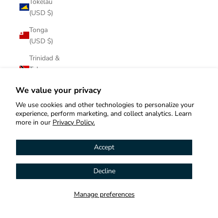
Tokelau
(USD $)
Tonga
(USD $)
Trinidad &
Tobago
(USD $)
We value your privacy
Tristan da
We use cookies and other technologies to personalize your
Cunha
experience, perform marketing, and collect analytics. Learn
(USD $)
more in our
Privacy Policy.
Tunisia
Accept
(USD $)
Türkiye
Decline
Hi! How can we help you?
(USD $)
Turkmenistan
Manage preferences
Contact us
(USD $)